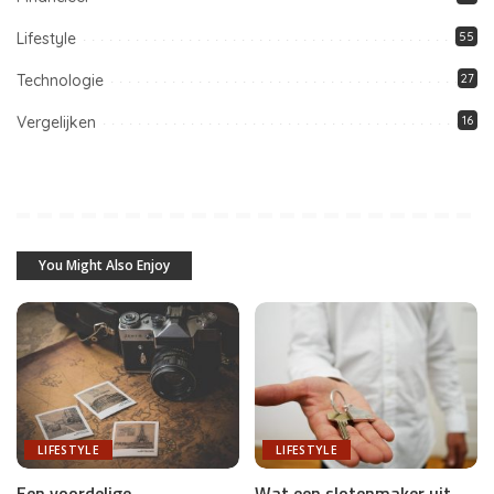
Lifestyle
55
Technologie
27
Vergelijken
16
You Might Also Enjoy
LIFESTYLE
LIFESTYLE
Een voordelige
Wat een slotenmaker uit