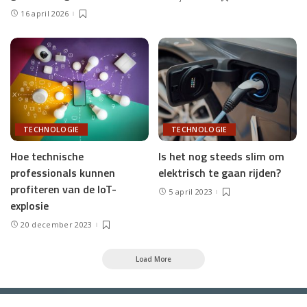
16 april 2026
TECHNOLOGIE
TECHNOLOGIE
Hoe technische
Is het nog steeds slim om
professionals kunnen
elektrisch te gaan rijden?
profiteren van de IoT-
5 april 2023
explosie
20 december 2023
Load More
NVB Online
>
Blog
>
Technologie
>
Hybride energie opstelling: minder geluid, minder uitstoot en meer efficiëntie