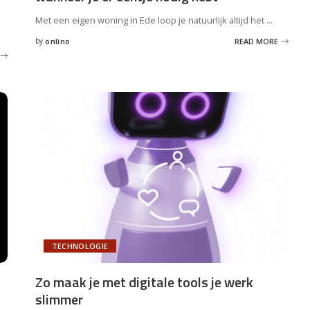
Met een eigen woning in Ede loop je natuurlijk altijd het
...
by
onlino
READ MORE
Posted
by
TECHNOLOGIE
Zo maak je met digitale tools je werk
slimmer