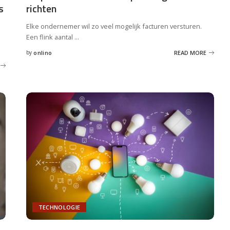
s
richten
Elke ondernemer wil zo veel mogelijk facturen versturen.
Een flink aantal
...
by
onlino
READ MORE
Posted
by
TECHNOLOGIE