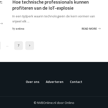
r:
Hoe technische professionals kunnen
profiteren van de IoT-explosie
.
In een tijdperk waarin technologieën de kern vormen van
vrijwel elk
...
by
onlino
READ MORE
Posted
by
…
7
Over ons
Adverteren
Contact
© NVBOnline.nl door Onlino