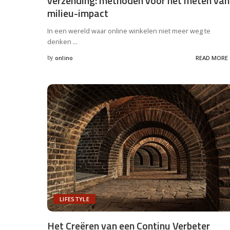
verzending: methoden voor het meten van
milieu-impact
In een wereld waar online winkelen niet meer weg te
denken
...
by
onlino
READ MORE
Posted
by
LIFESTYLE
Het Creëren van een Continu Verbeter