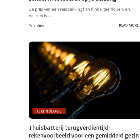
De prijs van een reisdekking kan flink uiteenlopen, en
daarom is
...
by
onlino
READ MORE
Posted
by
TECHNOLOGIE
Thuisbatterij terugverdientijd:
rekenvoorbeeld voor een gemiddeld gezin