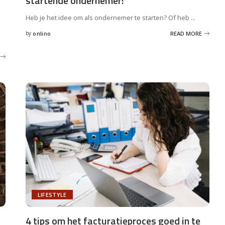
startende ondernemer!
Heb je het idee om als ondernemer te starten? Of heb
...
by
onlino
READ MORE
Posted
by
LIFESTYLE
4 tips om het facturatieproces goed in te