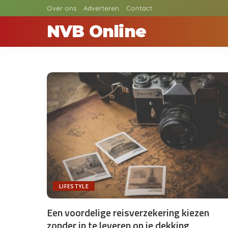
Over ons
Adverteren
Contact
NVB Online
LIFESTYLE
Een voordelige reisverzekering kiezen
zonder in te leveren op je dekking