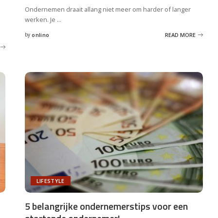
Ondernemen draait allang niet meer om harder of langer
werken. Je
...
by
onlino
READ MORE
Posted
by
LIFESTYLE
5 belangrijke ondernemerstips voor een