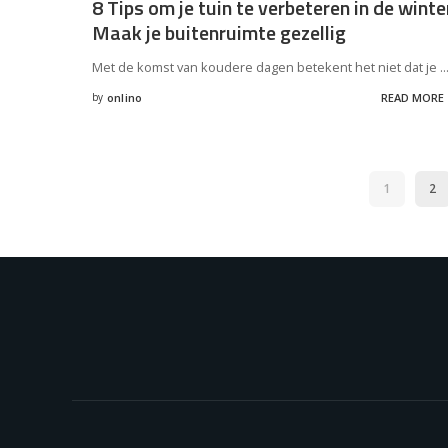
8 Tips om je tuin te verbeteren in de winte
Maak je buitenruimte gezellig
Met de komst van koudere dagen betekent het niet dat je
..
by
onlino
READ MORE
Posted
by
1
2