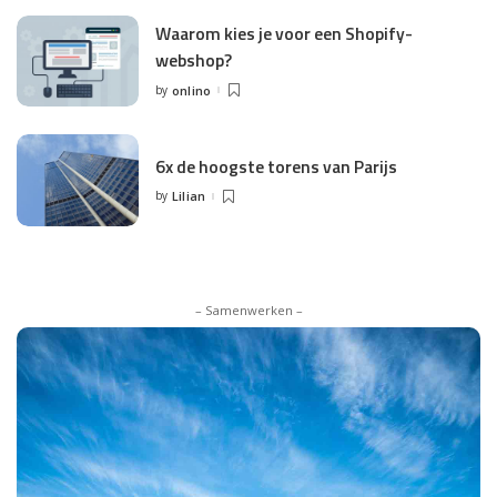
Waarom kies je voor een Shopify-
webshop?
by
onlino
Posted
by
6x de hoogste torens van Parijs
by
Lilian
Posted
by
– Samenwerken –