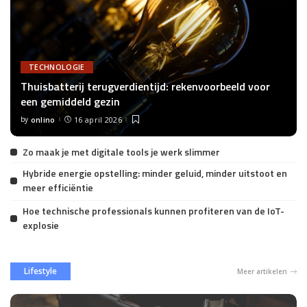
TECHNOLOGIE
Thuisbatterij terugverdientijd: rekenvoorbeeld voor
een gemiddeld gezin
by
onlino
16 april 2026
Posted
by
Zo maak je met digitale tools je werk slimmer
Hybride energie opstelling: minder geluid, minder uitstoot en
meer efficiëntie
Hoe technische professionals kunnen profiteren van de IoT-
explosie
Lifestyle
Meer artikelen