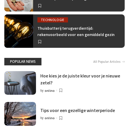
TECHNOLOGIE
Thuisbatterij terugverdientijd:
rekenvoorbeeld voor een gemiddeld gezin
POPULAR NEWS
All Popular Articles
Hoe kies je de juiste kleur voor je nieuwe
zetel?
by
onlino
Posted
by
Tips voor een gezellige winterperiode
by
onlino
Posted
by