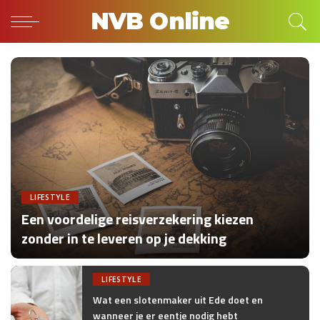
NVB Online
LIFESTYLE
Een voordelige reisverzekering kiezen
zonder in te leveren op je dekking
by
onlino
Posted
by
LIFESTYLE
Wat een slotenmaker uit Ede doet en
wanneer je er eentje nodig hebt