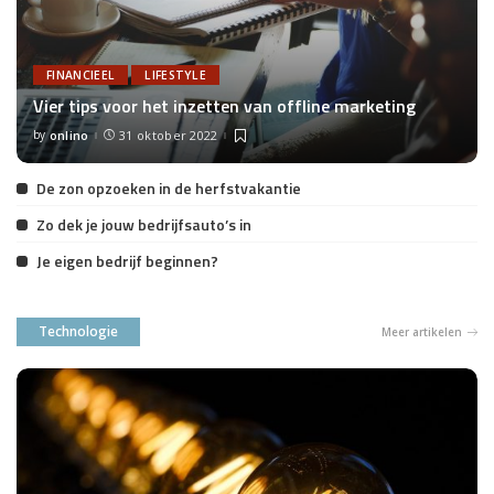
FINANCIEEL
LIFESTYLE
Vier tips voor het inzetten van offline marketing
by
onlino
31 oktober 2022
Posted
by
De zon opzoeken in de herfstvakantie
Zo dek je jouw bedrijfsauto’s in
Je eigen bedrijf beginnen?
Technologie
Meer artikelen