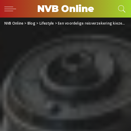
NVB Online
NVB Online
>
Blog
>
Lifestyle
>
Een voordelige reisverzekering kiezen zonder in te leveren op je dekking