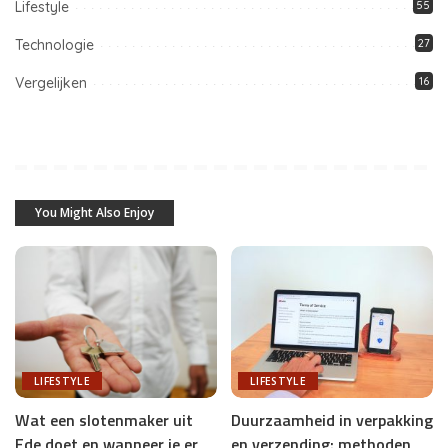
Lifestyle
55
Technologie
27
Vergelijken
16
You Might Also Enjoy
LIFESTYLE
LIFESTYLE
Duurzaamheid in verpakking
Wat een slotenmaker uit
en verzending: methoden
Ede doet en wanneer je er