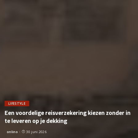
LIFESTYLE
Een voordelige reisverzekering kiezen zonder in
te leveren op je dekking
onlino
30 juni 2026
Posted
by