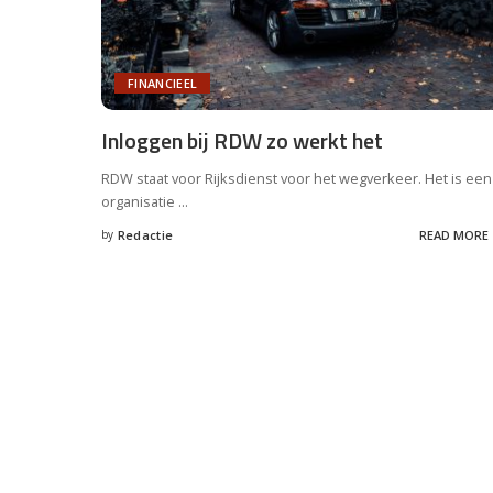
FINANCIEEL
Inloggen bij RDW zo werkt het
RDW staat voor Rijksdienst voor het wegverkeer. Het is een
organisatie
...
by
Redactie
READ MORE
Posted
by