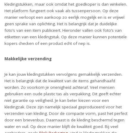
kledingstukken, maar ook omdat het goedkoper is dan winkelen.
Het platform fungeert ook vaak als tussenpersoon. Op deze
manier verloopt een aankoop zo eerlijk mogelijk en is er vrijwel
geen sprake van oplichting. Het is belangrijk dat je duidelijke
foto’s van een item publiceert. Hieronder vallen ook foto’s van
etiketten van een kledingstuk. Op deze manier kunnen potentiële
kopers checken of een product echt of nep is.
Makkelijke verzending
Je kan jouw kledingstukken vervolgens gemakkelijk verzenden.
Het is belangrijk dat de kwaliteit van de items gehandhaafd
worden. Zo voorkom je onenigheid achteraf. Veel mensen
gebruiken een oude plastic tas als verpakking. Dit geeft echter
niet garantie op veiligheid. Je kan beter kiezen voor een
kledingzak. Deze zijn namelijk speciaal geproduceerd voor het
verzenden van kleding. Door de compacte vorm, past het perfect
door een brievenbus. Daarnaast is de kleding beschermd tegen
water en vuil. Op deze manier blijft de kwaliteit goed. Bij veel
aanbieders, zoals
Blok Packaging
, vind je kledingzakken die