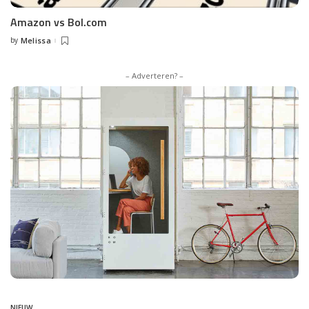
Amazon vs Bol.com
by
Melissa
Posted
by
– Adverteren? –
NIEUW