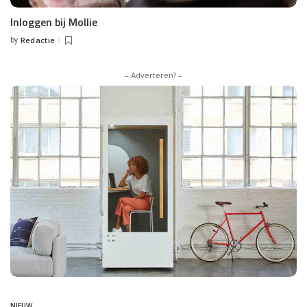
Inloggen bij Mollie
by
Redactie
Posted
by
– Adverteren? –
NIEUW