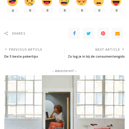
0
0
0
0
0
0
0
SHARES
PREVIOUS ARTICLE
NEXT ARTICLE
De 5 beste pokertips
Zo log je in bij de consumentengids
– Adverteren? –