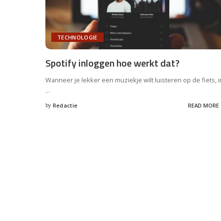
TECHNOLOGIE
Spotify inloggen hoe werkt dat?
Wanneer je lekker een muziekje wilt luisteren op de fiets, i
...
by
Redactie
READ MORE
Posted
by