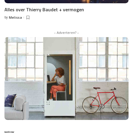
Alles over Thierry Baudet + vermogen
by
Melissa
Posted
by
– Adverteren? –
NIEUW