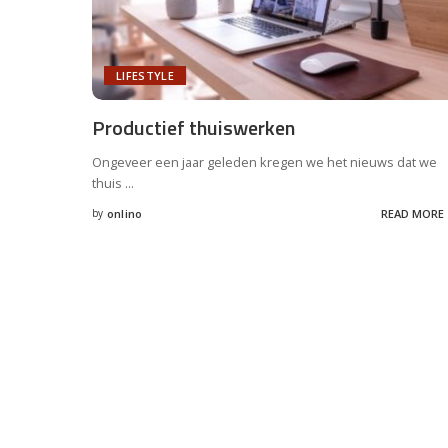
LIFESTYLE
Productief thuiswerken
Ongeveer een jaar geleden kregen we het nieuws dat we
thuis
...
by
onlino
READ MORE
Posted
by