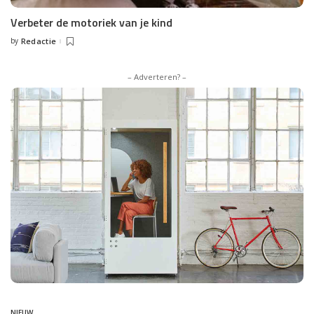
Verbeter de motoriek van je kind
by
Redactie
Posted
by
– Adverteren? –
NIEUW