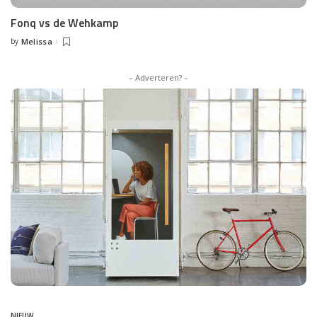
Fonq vs de Wehkamp
by
Melissa
Posted
by
– Adverteren? –
NIEUW