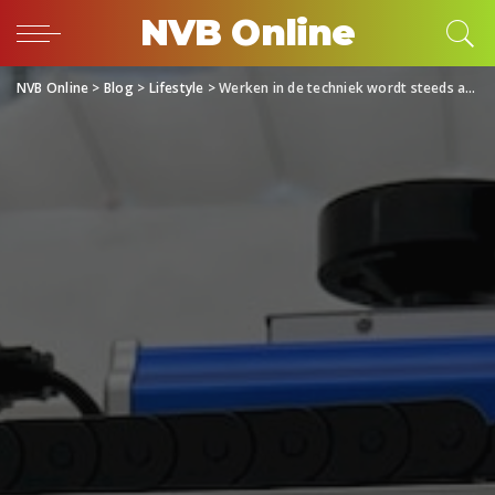
NVB Online
NVB Online
>
Blog
>
Lifestyle
>
Werken in de techniek wordt steeds aantrekkelijker