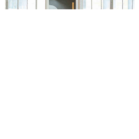
NIEUW
Een voordelige reisverzekering kiezen zonder
in te leveren op je dekking
30 juni 2026
Wat een slotenmaker uit Ede doet en wanneer
je er eentje nodig hebt
4 juni 2026