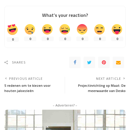
What’s your reaction?
0
0
0
0
0
0
0
SHARES
PREVIOUS ARTICLE
NEXT ARTICLE
5 redenen om te kiezen voor
Projectinrichting op Maat: De
houten jaloezieën
meerwaarde van Desko
– Adverteren? –