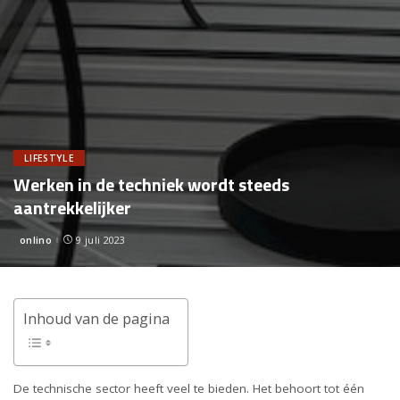
LIFESTYLE
Werken in de techniek wordt steeds
aantrekkelijker
onlino
9 juli 2023
Posted
by
Inhoud van de pagina
De technische sector heeft veel te bieden. Het behoort tot één