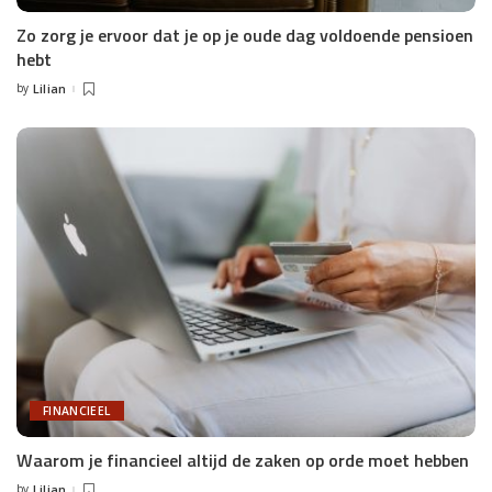
Zo zorg je ervoor dat je op je oude dag voldoende pensioen
hebt
by
Lilian
Posted
by
FINANCIEEL
Waarom je financieel altijd de zaken op orde moet hebben
by
Lilian