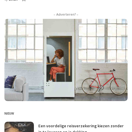
Posted
by
– Adverteren? –
NIEUW
Een voordelige reisverzekering kiezen zonder
in te leveren op je dekking