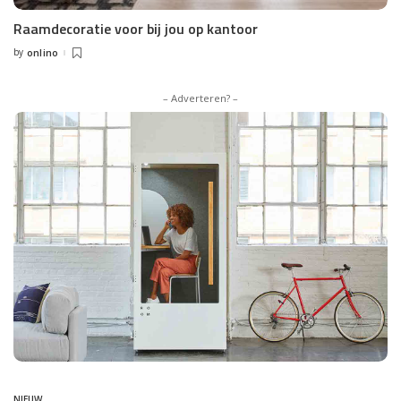
Raamdecoratie voor bij jou op kantoor
by
onlino
Posted
by
– Adverteren? –
NIEUW