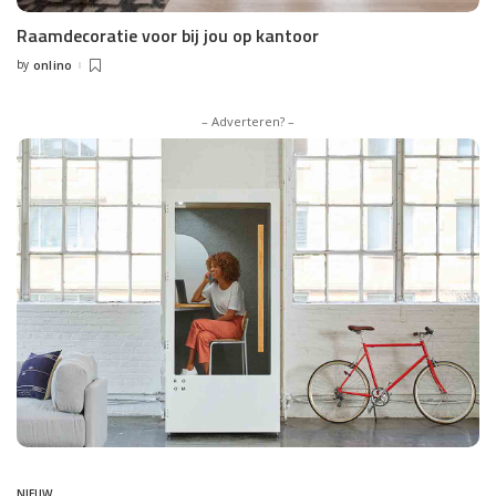
Raamdecoratie voor bij jou op kantoor
by
onlino
Posted
by
– Adverteren? –
NIEUW