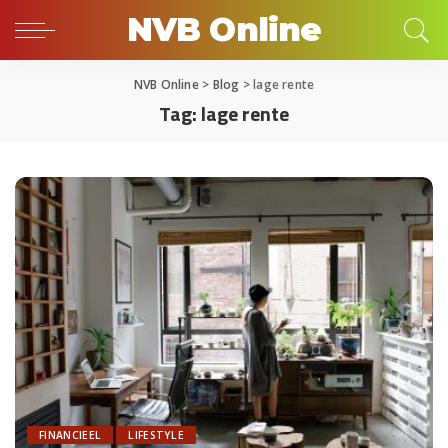
NVB Online
NVB Online
>
Blog
>
lage rente
Tag:
lage rente
FINANCIEEL
LIFESTYLE