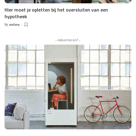
Hier moet je opletten bij het oversluiten van een
hypotheek
by
onlino
Posted
by
– Adverteren? –