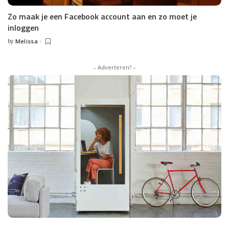
Zo maak je een Facebook account aan en zo moet je
inloggen
by
Melissa
Posted
by
– Adverteren? –