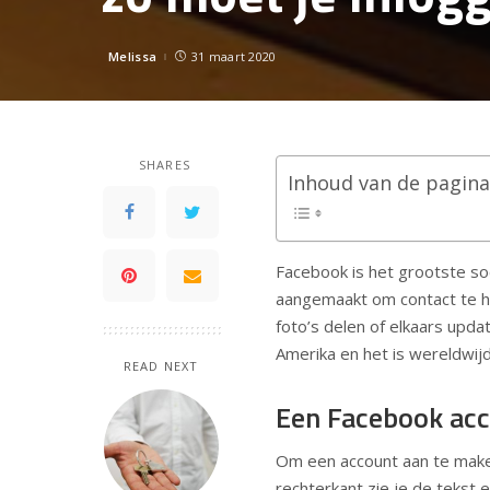
Melissa
31 maart 2020
Posted
by
SHARES
Inhoud van de pagina
Facebook is het grootste so
aangemaakt om contact te hou
foto’s delen of elkaars upd
Amerika en het is wereldwij
READ NEXT
Een Facebook ac
Om een account aan te make
rechterkant zie je de tekst 