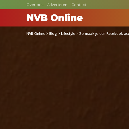
Over ons
Adverteren
Contact
NVB Online
NVB Online
>
Blog
>
Lifestyle
>
Zo maak je een Facebook acc