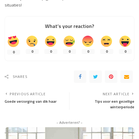
situaties!
What’s your reaction?
0
0
0
0
0
0
0
SHARES
PREVIOUS ARTICLE
NEXT ARTICLE
Goede verzorging van dik haar
Tips voor een gezellige
winterperiode
– Adverteren? –