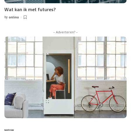
Wat kan ik met futures?
by
onlino
Posted
by
– Adverteren? –
NIEUW