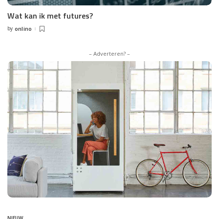
Wat kan ik met futures?
by
onlino
Posted
by
– Adverteren? –
NIEUW