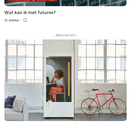
Wat kan ik met futures?
by
onlino
Posted
by
– Adverteren? –