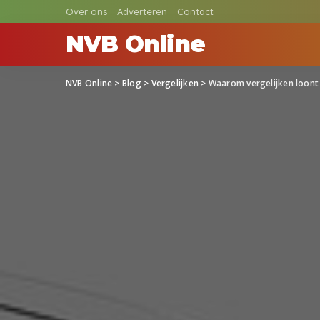
Over ons
Adverteren
Contact
NVB Online
NVB Online
>
Blog
>
Vergelijken
>
Waarom vergelijken loont