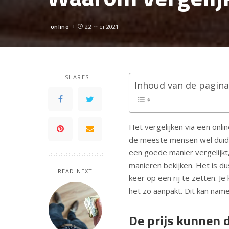
onlino
22 mei 2021
Posted
by
SHARES
Inhoud van de pagina
Het vergelijken via een onli
de meeste mensen wel duidel
een goede manier vergelijkt,
manieren bekijken. Het is d
READ NEXT
keer op een rij te zetten. Je 
het zo aanpakt. Dit kan name
De prijs kunnen 