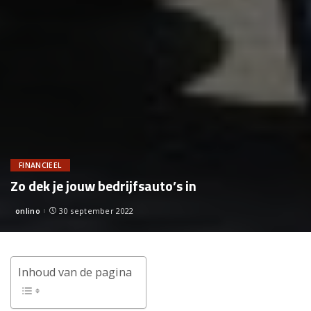
FINANCIEEL
Zo dek je jouw bedrijfsauto’s in
onlino
30 september 2022
Posted
by
Inhoud van de pagina