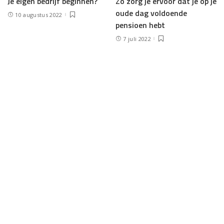
Je eigen bedrijf beginnen?
Zo zorg je ervoor dat je op je
oude dag voldoende
10 augustus 2022
pensioen hebt
7 juli 2022
Load More
NVB Online
>
Blog
>
Technologie
>
Hoe begin je je eigen bedrijf?