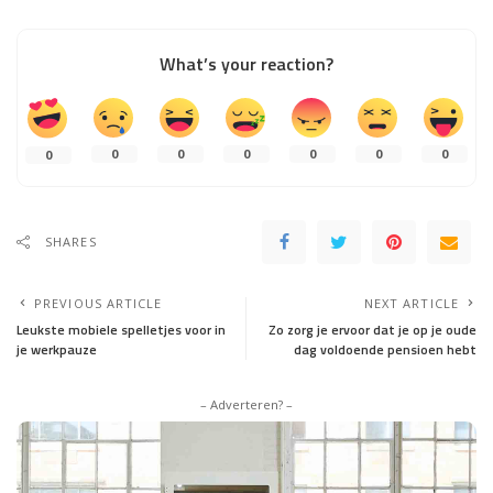
What’s your reaction?
0
0
0
0
0
0
0
SHARES
PREVIOUS ARTICLE
NEXT ARTICLE
Leukste mobiele spelletjes voor in
Zo zorg je ervoor dat je op je oude
je werkpauze
dag voldoende pensioen hebt
– Adverteren? –